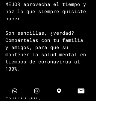
MEJOR aprovecha el tiempo y 
haz lo que siempre quisiste 
hacer.
Son sencillas, ¿verdad? 
Compártelas con tu familia 
y amigos, para que su 
mantener la salud mental en 
tiempos de coronavirus al 
100%.
Escrito por; 
@ROGELIOBAILLERESGIL
Creador y especialista de 
MEN WELLNESS
, También es 
consultor de 
Mindfulness 
y 
Meditación
. Gusta de 