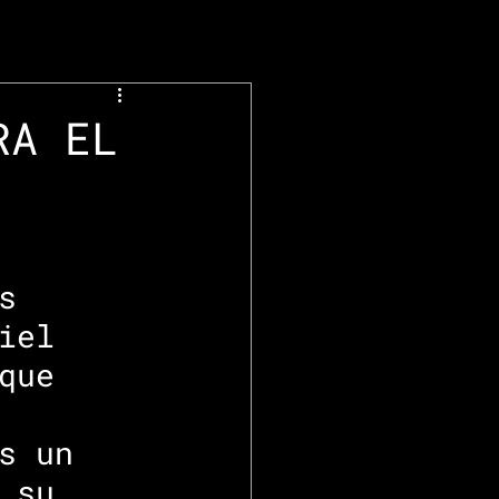
RA EL
s 
iel 
que 
 
s un 
 su 