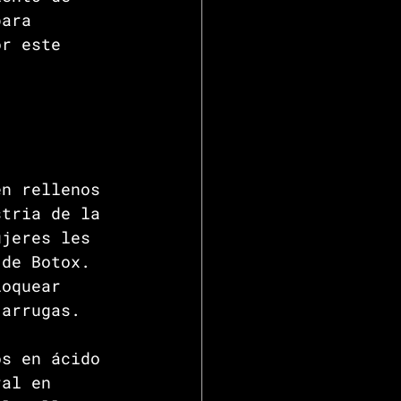
para 
or este 
 
en rellenos 
stria de la 
ujeres les 
 de Botox. 
loquear 
 arrugas.
 ​​en ácido 
ral en 