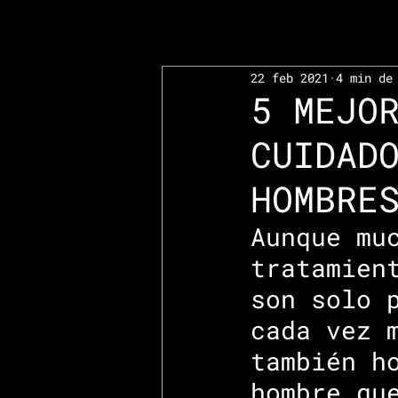
22 feb 2021
4 min de
5 MEJO
CUIDAD
HOMBRE
Aunque mu
tratamien
son solo 
cada vez 
también h
hombre qu