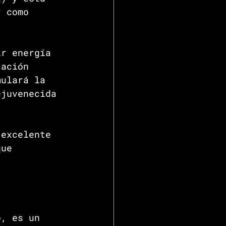
r como 
ir energía 
tación 
mulará la 
ejuvenecida 
 excelente 
que 
o, es un 