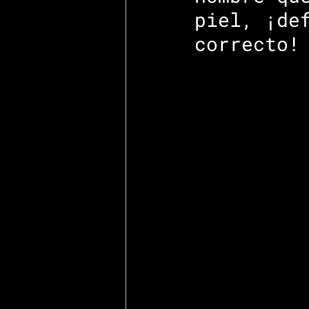
piel, ¡de
correcto!