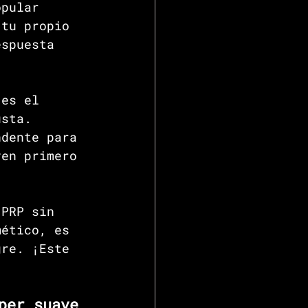
opular 
 tu propio 
espuesta 
 es el 
usta. 
ndente para 
ven primero 
 PRP sin 
mético, es 
gre. ¡Este 
per suave