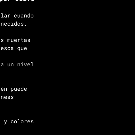
ular cuando 
enecidos.
as muertas 
resca que 
 a un nivel 
ién puede 
íneas 
s y colores 