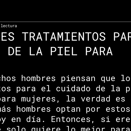
 lectura
RES TRATAMIENTOS PA
O DE LA PIEL PARA
S
chos hombres piensan que lo
tos para el cuidado de la p
para mujeres, la verdad es 
más hombres optan por estos
oy en día. Entonces, si ere
e solo quiere lo mejor para