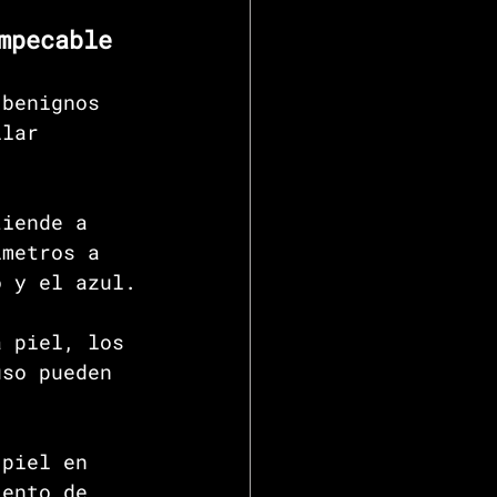
mpecable
 benignos 
ilar 
tiende a 
ímetros a 
o y el azul.
a piel, los 
uso pueden 
 piel en 
iento de 