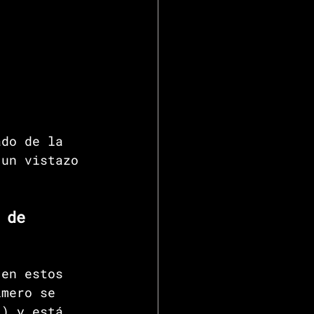
ado de la 
 un vistazo 
 de 
 en estos 
imero se 
L) y está 