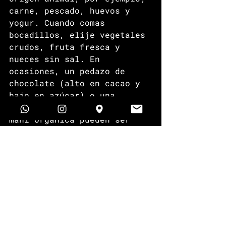
carne, pescado, huevos y 
yogur. Cuando comas 
bocadillos, elije vegetales 
crudos, fruta fresca y 
nueces sin sal. En 
ocasiones, un pedazo de 
chocolate (alto en cacao y 
bajo en azúcar) o una 
cucharada de mantequilla de 
maní orgánica pueden ser 
deleites saludables (en 
moderación). 
Escrito por; 
@ROGELIOBAILLERESGIL
Creador y especialista de 