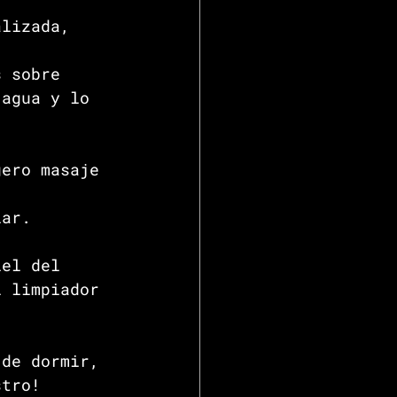
alizada, 
s sobre 
 agua y lo 
gero masaje 
lar. 
iel del 
l limpiador 
 de dormir, 
stro!