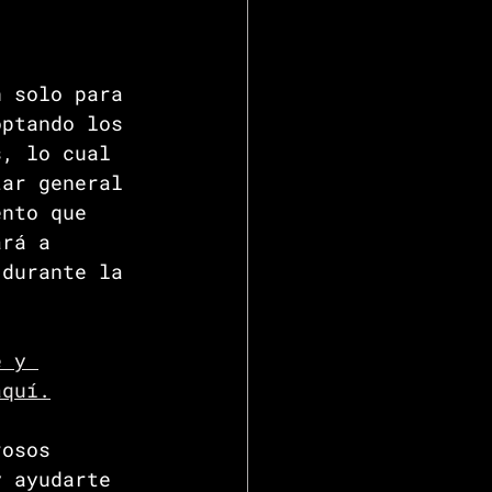
n solo para 
optando los 
s, lo cual 
tar general 
ento que 
ará a 
 durante la 
e y 
aquí.
rosos 
y ayudarte 