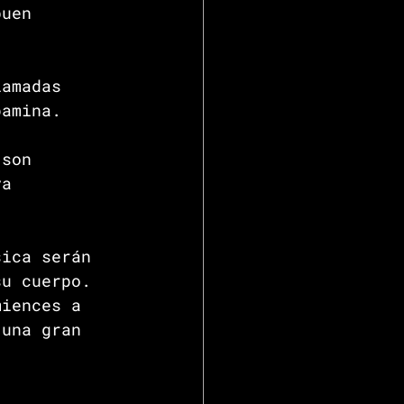
buen 
lamadas 
pamina. 
 son 
ya 
sica serán 
su cuerpo. 
miences a 
 una gran 