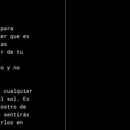
 para 
der que es 
las 
er de tu 
s 
vo y no 
a cualquier 
el sol. Es 
rostro de 
e sentirás 
arlos en 