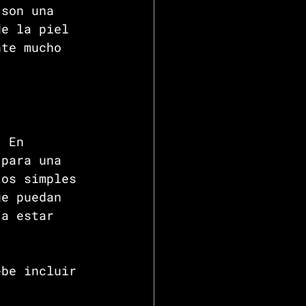
 son una 
de la piel 
nte mucho 
. En 
 para una 
tos simples 
ue puedan 
 a estar 
 
ebe incluir 