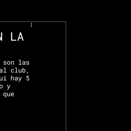
N LA
 son las 
al club, 
uí hay 5 
o y 
 que 