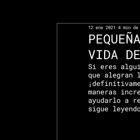
12 ene 2021
4 min de
PEQUEÑ
VIDA D
Si eres algu
que alegran 
¡definitivam
maneras incr
ayudarlo a r
sigue leyend