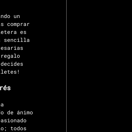
ando un 
as comprar 
letera es 
a sencilla 
cesarias 
 regalo 
 decides 
lletes!
rés
ha 
do de ánimo 
pasionado 
io; todos 