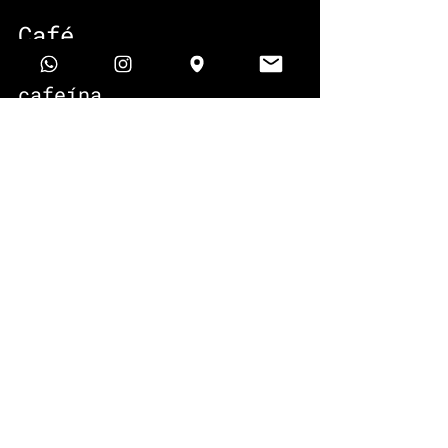
Café
Nutriente principal: 
cafeína
Qué hace: además de 
mantenerte despierto, 
cuando la aplicas sobre la 
piel, también puede 
ayudarte a reducir la 
inflamación de los ojos y 
le da una apariencia más 
uniforme a la piel. Un 
estudio de Harvard incluso 
dice que una taza de café 
al día puede ayudar a 
proteger la piel de los 
rayos UV.