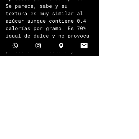
Se parece, sabe y su 
textura es muy similar al 
azúcar aunque contiene 0.4 
calorías por gramo. Es 70% 
igual de dulce y no provoca 
caries. Químicamente se 
parece a la fructosa y 
naturalmente se encuentra 
en algunos alimentos como 
trigo, pasas, etcétera. Un 
dato interesante es que la 
FDA, por primera vez, 
exentó a productos que la 
contengan de declarar en 
sus etiquetas el contenido 
de este azúcar aunque sí 
deberá aparecer en la lista 
de ingredientes. Tiene 