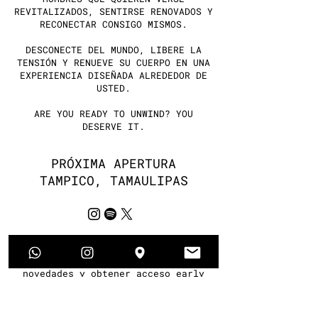
REVITALIZADOS, SENTIRSE RENOVADOS Y
RECONECTAR CONSIGO MISMOS.
DESCONECTE DEL MUNDO, LIBERE LA
TENSIÓN Y RENUEVE SU CUERPO EN UNA
EXPERIENCIA DISEÑADA ALREDEDOR DE
USTED.
ARE YOU READY TO UNWIND? YOU
DESERVE IT.
PRÓXIMA APERTURA
TAMPICO, TAMAULIPAS
Regístrate para recibir la fecha
de apertura, conocer las
novedades y obtener acceso early
bird con prioridad para agendar
antes que el público general.