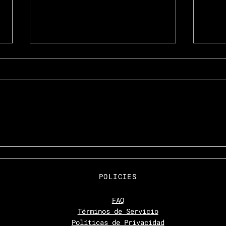
.
MEN WELLNESS gana el
MEN
premio Travelers
pre
'Choice 2022 de
'Ch
POLICIES
Tripadvisor
Tri
FAQ
Términos de Servicio
Políticas de Privacidad