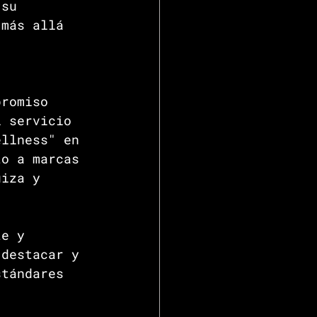
 su 
 más allá 
promiso 
l servicio 
ellness" en 
to a marcas 
uiza y 
te y 
 destacar y 
stándares 