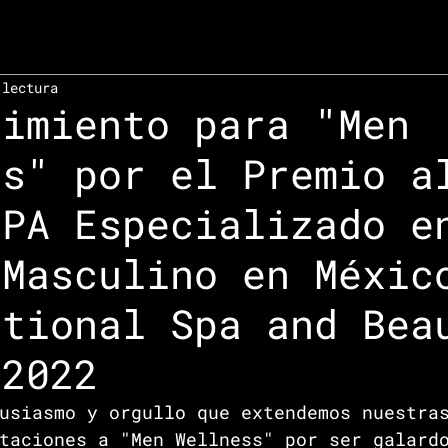
 lectura
cimiento para "Men
ss" por el Premio a
SPA Especializado e
 Masculino en Méxic
ational Spa and Bea
 2022
usiasmo y orgullo que extendemos nuestra
taciones a "Men Wellness" por ser galard