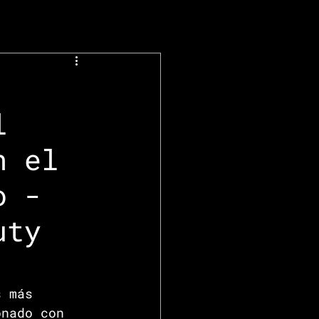
l
n el
o -
uty
s más 
onado con 