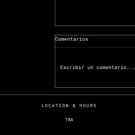
Comentarios
Escribir un comentario..
Rogelio Bailleres
recibe mención
honorífica por la
LOCATION & HOURS
revista
Internacional,
TBA
GLOBRAL TRAVELER, en
su edición LATAM