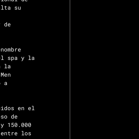
alta su 
 
r de 
enombre 
el spa y la 
n la 
"Men 
o a 
uidos en el 
eso de 
 y 150.000 
 entre los 