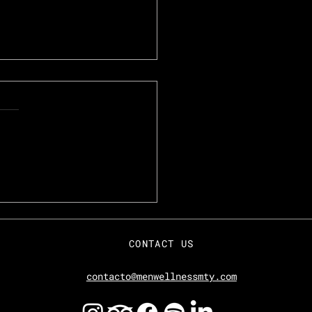
 WELLNESS gana el
mio Travelers
oice 2021 de
CONTACT US
padvisor
contacto@menwellnessmty.com