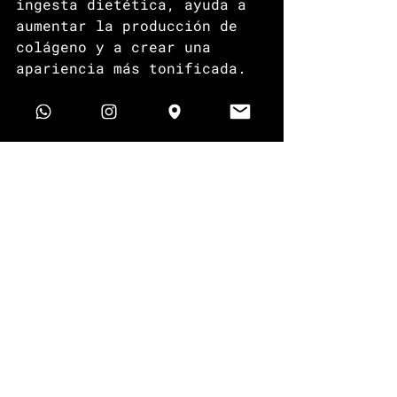
ingesta dietética, ayuda a 
aumentar la producción de 
colágeno y a crear una 
apariencia más tonificada.
Lo más importante
Ya sea que tengas la 
alimentación más saludable 
o no, la mayoría de las 
personas son al menos 
conscientes de lo 
importante que es 
incorporar frutas y 
verduras en su dieta. La 
vitamina C se encuentra en 
muchas frutas y verduras, 
lo que hace que sea fácil y 