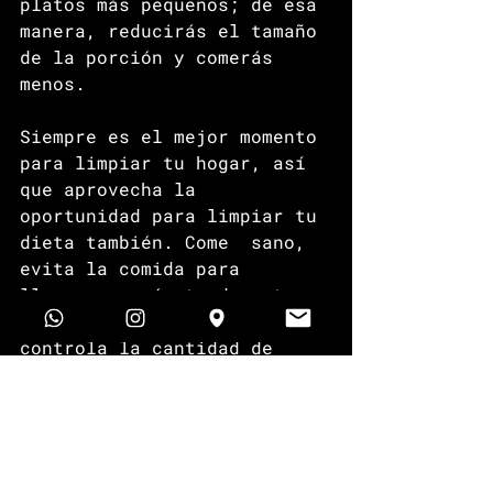
platos más pequeños; de esa 
manera, reducirás el tamaño 
de la porción y comerás 
menos.
Siempre es el mejor momento 
para limpiar tu hogar, así 
que aprovecha la 
oportunidad para limpiar tu 
dieta también. Come  sano, 
evita la comida para 
llevar, asegúrate de estar 
siempre hidratado y 
controla la cantidad de 
comida que comes en un día, 
y te sentirás tan liviano 
como una pluma y también te 
verás mucho mejor.