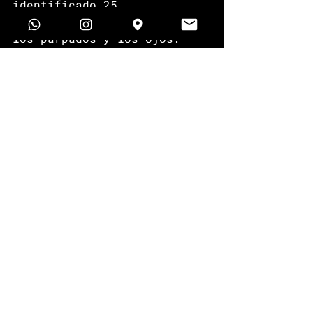
identificado 25 
biomarcadores asociados con 
los párpados y los ojos. 
Sin embargo, los 
investigadores estaban 
tratando de averiguar si 
una inspección detallada de 
todos estos biomarcadores 
fisiológicos podrían ayudar 
en la predicción del 
deterioro. De hecho, estas 
pruebas no darían una 
indicación de cuánto tiempo 
ha estado despierto el 
"sujeto de investigación", 
pero podrían estar dando 
paso a mejores pruebas.