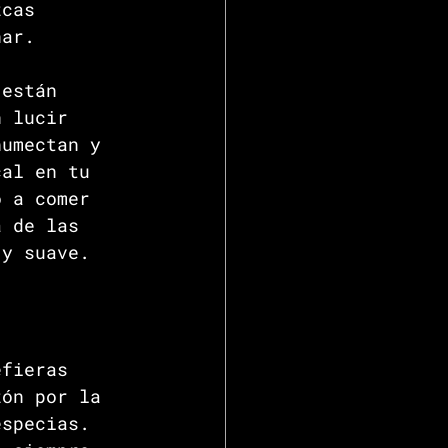
zcas 
nar.
 están
n lucir 
humectan y 
cal en tu 
o a comer 
a de las 
 y suave. 
efieras 
zón por la 
especias. 