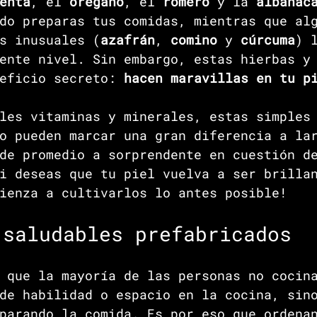
enta
, el 
orégano
, el 
romero 
y la 
albahac
do preparas tus comidas, mientras que al
s inusuales (
azafrán
, 
comino 
y 
cúrcuma
) 
ente nivel. Sin embargo, estas hierbas y
eficio secreto: 
hacen maravillas en tu p
les vitaminas y minerales, estas simples
o pueden marcar una gran diferencia a la
de promedio a sorprendente en cuestión d
i deseas que tu piel vuelva a ser brilla
ienza a cultivarlos lo antes posible! 
 saludables prefabricados
 que la mayoría de las personas no cocin
de habilidad o espacio en la cocina, sin
parando la comida. Es por eso que ordena