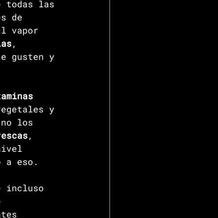
e todas las 
és de 
al vapor 
ias
, 
te gusten y 
taminas 
vegetales y 
 no los 
rescas
, 
nivel 
o a eso.
e incluso 
e 
ntes 