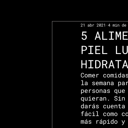
21 abr 2021
4 min de
5 ALIM
PIEL L
HIDRAT
Comer comida
la semana pa
personas que
quieran. Sin
darás cuenta
fácil como c
más rápido y