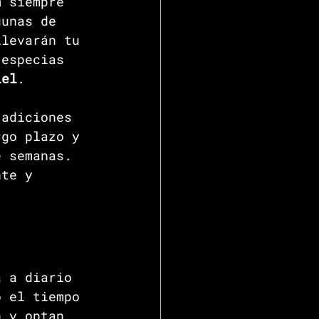
a 
siempre 
gunas de 
llevarán tu 
 especias 
iel
.
 adiciones 
rgo plazo y 
e semanas. 
nte y 
a a diario 
o el tiempo 
n y optan 