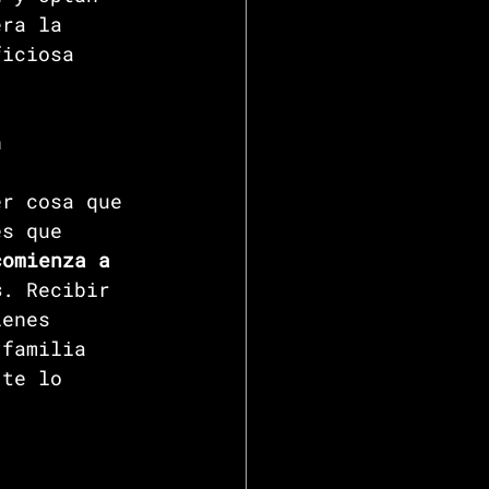
era la 
ficiosa 
n 
 
er cosa que 
es que 
comienza a 
s
. Recibir 
ienes 
 familia 
 te lo 