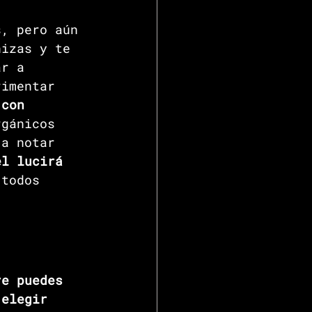
s, pero aún 
nizas y te 
ar a 
rimentar 
 con 
rgánicos 
 a notar 
el lucirá 
 todos 
re puedes 
 elegir 