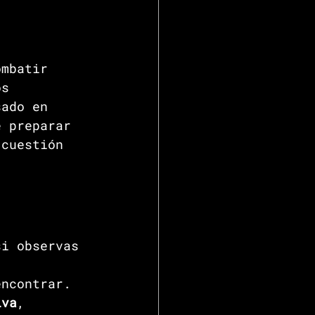
ombatir 
os 
sado en 
e preparar 
 cuestión 
si observas 
 
encontrar. 
iva
, 