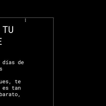
 TU
E
 días de 
s 
 
ues, te 
 es tan 
barato, 