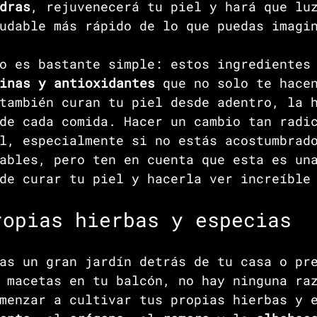
dras
, rejuvenecerá tu piel y hará que lu
udable más rápido de lo que puedas imagi
o es bastante simple: estos ingredientes
inas y antioxidantes 
que no solo te hace
también curan tu piel desde adentro, la 
de cada comida. Hacer un cambio tan radi
l, especialmente si no estás acostumbrad
ables, pero ten en cuenta que esta es un
de curar tu piel y hacerla ver increíble
ropias hierbas y especias
as un gran jardín detrás de tu casa o pr
 macetas en tu balcón, no hay ninguna ra
menzar a cultivar tus propias hierbas y 