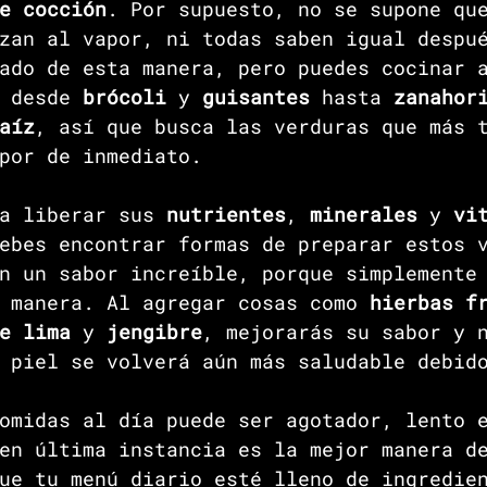
e cocción
. Por supuesto, no se supone qu
zan al vapor, ni todas saben igual despu
ado de esta manera, pero puedes cocinar 
 desde 
brócoli 
y 
guisantes 
hasta 
zanahor
aíz
, así que busca las verduras que más 
por de inmediato.
a liberar sus 
nutrientes
, 
minerales 
y 
vi
ebes encontrar formas de preparar estos 
n un sabor increíble, porque simplemente
 manera. Al agregar cosas como 
hierbas f
e lima
 y 
jengibre
, mejorarás su sabor y 
 piel se volverá aún más saludable debid
omidas al día puede ser agotador, lento 
en última instancia es la mejor manera d
ue tu menú diario esté lleno de ingredie